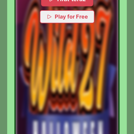
Play for Free