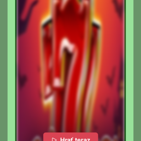
Hrať teraz