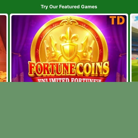
Try Our Featured Games