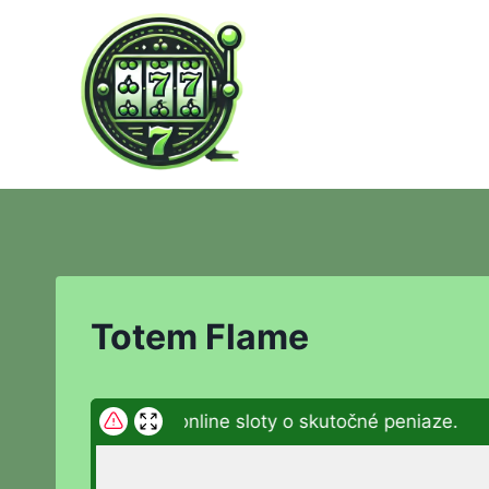
Skip
to
content
Totem Flame
knite sem a hrajte online sloty o skutočné peniaze.