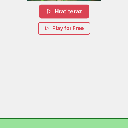
Hrať teraz
Play for Free