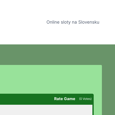
Online sloty na Slovensku
Rate Game
(
0
Votes)