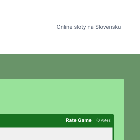
Online sloty na Slovensku
Rate Game
(
0
Votes)