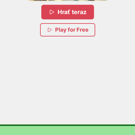
Hrať teraz
Play for Free