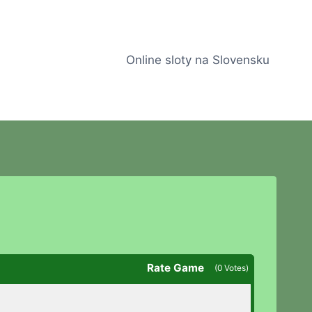
Online sloty na Slovensku
Rate Game
(
0
Votes)