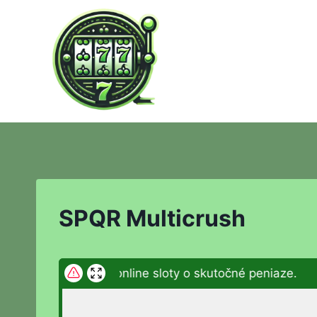
Skip
to
content
SPQR Multicrush
knite sem a hrajte online sloty o skutočné peniaze.