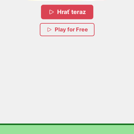
Hrať teraz
Play for Free