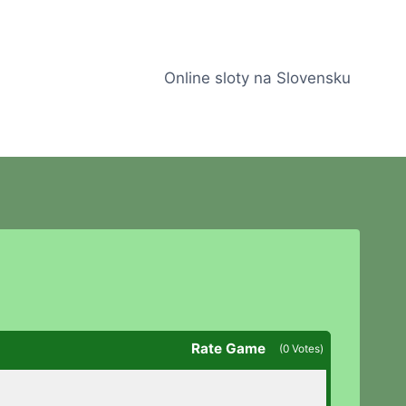
Online sloty na Slovensku
Rate Game
(
0
Votes)