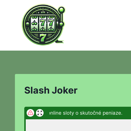
Skip
to
content
Slash Joker
knite sem a hrajte online sloty o skutočné peniaze.