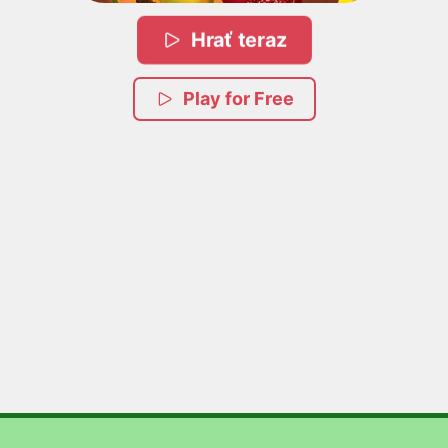
Hrať teraz
Play for Free