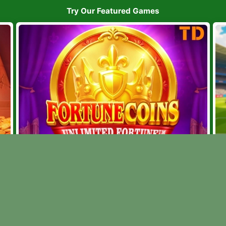
Try Our Featured Games