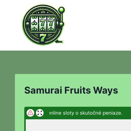
Skip
to
content
Samurai Fruits Ways
knite sem a hrajte online sloty o skutočné peniaze.