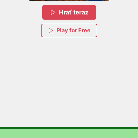
Hrať teraz
Play for Free