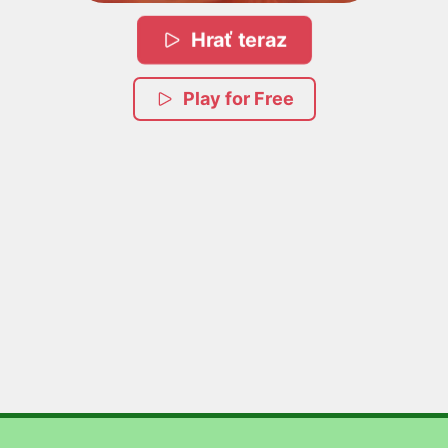
Hrať teraz
Play for Free