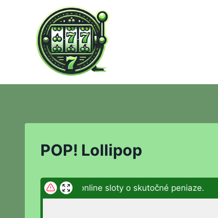
Skip
to
content
POP! Lollipop
knite sem a hrajte online sloty o skutočné peniaze.