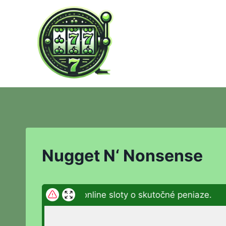
Skip
to
content
Nugget N‘ Nonsense
knite sem a hrajte online sloty o skutočné peniaze.