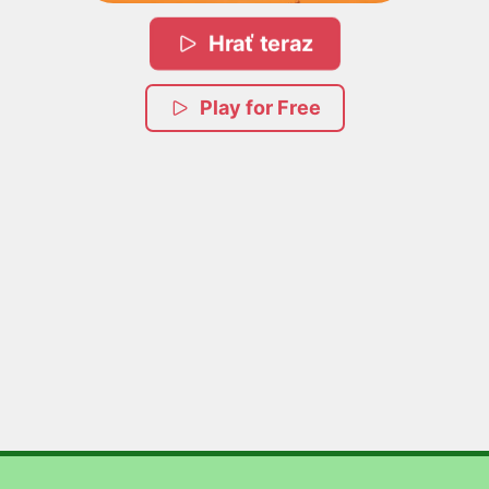
Hrať teraz
Play for Free