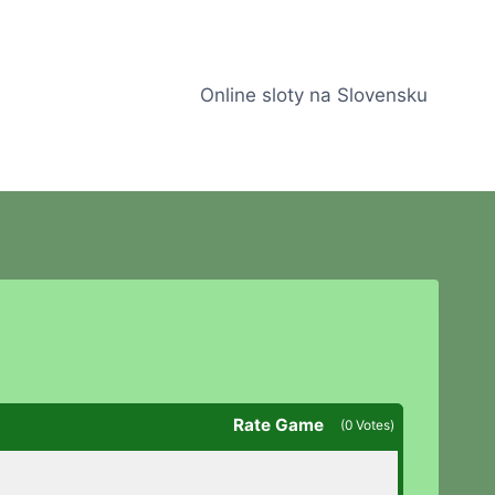
Online sloty na Slovensku
Rate Game
(
0
Votes)