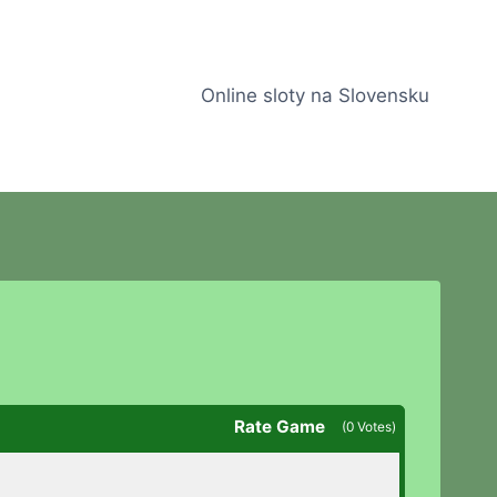
Online sloty na Slovensku
Rate Game
(
0
Votes)