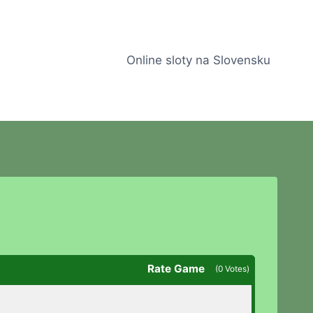
Online sloty na Slovensku
Rate Game
(
0
Votes)