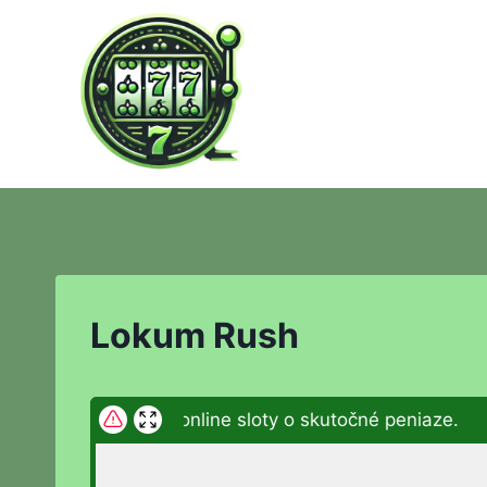
Skip
to
content
Lokum Rush
knite sem a hrajte online sloty o skutočné peniaze.