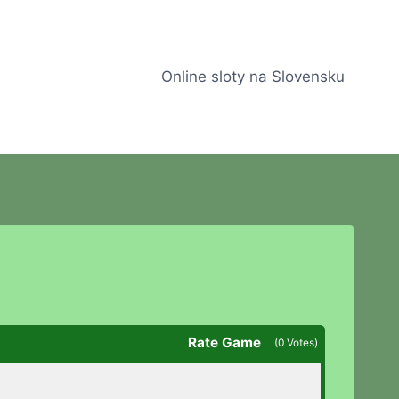
Online sloty na Slovensku
Rate Game
(
0
Votes)