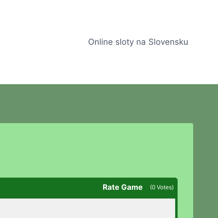
Online sloty na Slovensku
Rate Game
(
0
Votes)