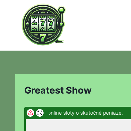
Skip
to
content
Greatest Show
knite sem a hrajte online sloty o skutočné peniaze.