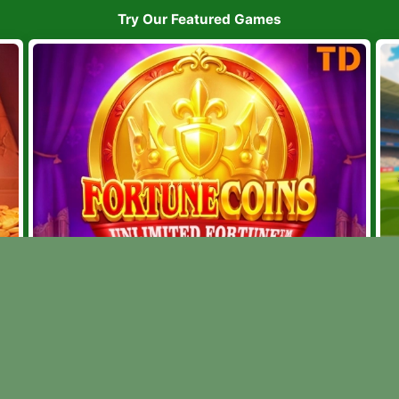
Try Our Featured Games