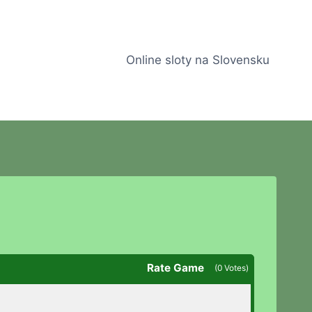
Online sloty na Slovensku
Rate Game
(
0
Votes)