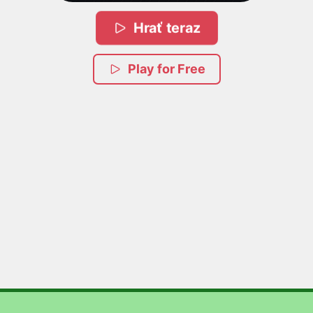
Hrať teraz
Play for Free