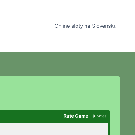
Online sloty na Slovensku
Rate Game
(
0
Votes)