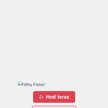
Hrať teraz