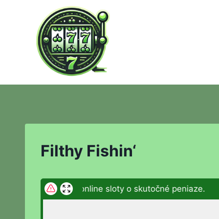
Skip
to
content
Filthy Fishin‘
knite sem a hrajte online sloty o skutočné peniaze.