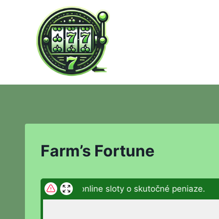
Skip
to
content
Farm’s Fortune
knite sem a hrajte online sloty o skutočné peniaze.