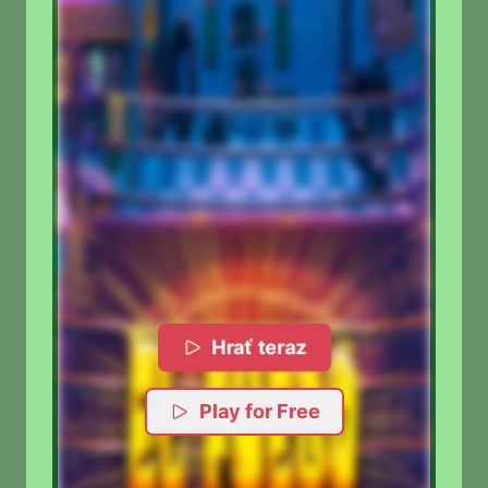
Hrať teraz
Play for Free