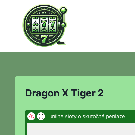
Skip
to
content
Dragon X Tiger 2
knite sem a hrajte online sloty o skutočné peniaze.