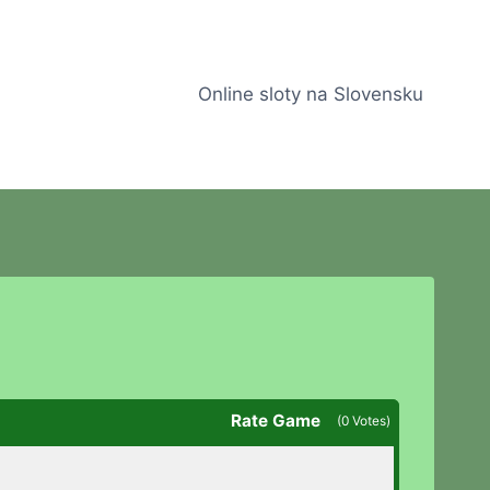
Online sloty na Slovensku
Rate Game
(
0
Votes)