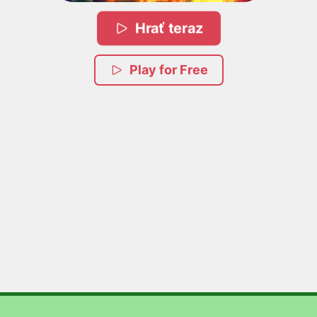
Hrať teraz
Play for Free