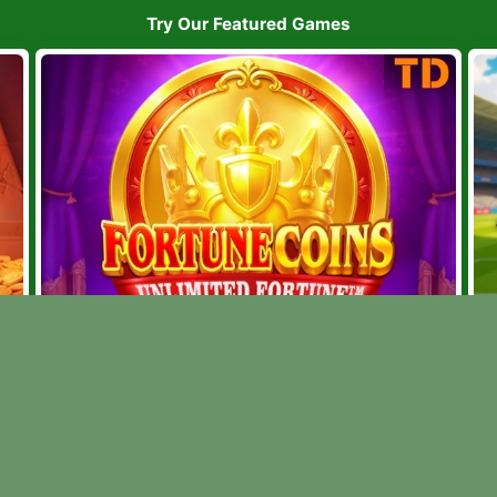
Try Our Featured Games