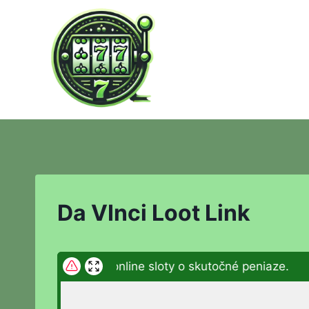
Skip
to
content
Da VInci Loot Link
knite sem a hrajte online sloty o skutočné peniaze.