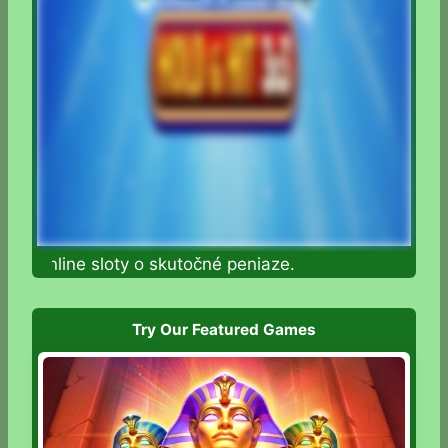
te online sloty o skutočné peniaze.
Try Our Featured Games