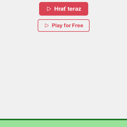
Hrať teraz
Play for Free