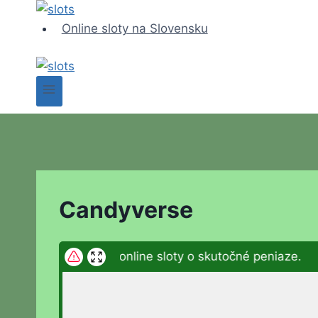
Skip
to
Online sloty na Slovensku
content
Candyverse
knite sem a hrajte online sloty o skutočné peniaze.