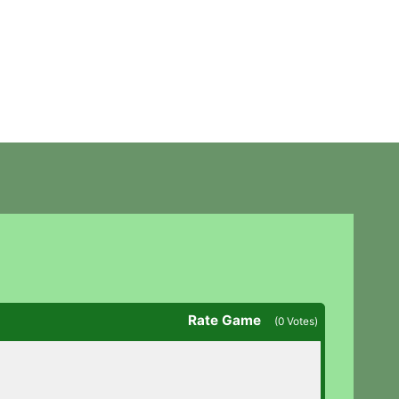
Rate Game
(
0
Votes)