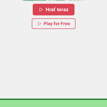
Hrať teraz
Play for Free