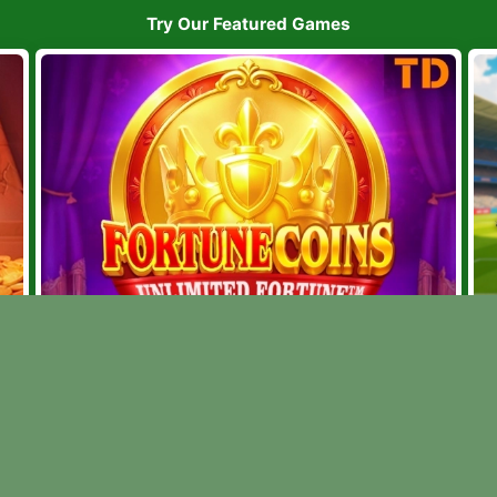
Try Our Featured Games