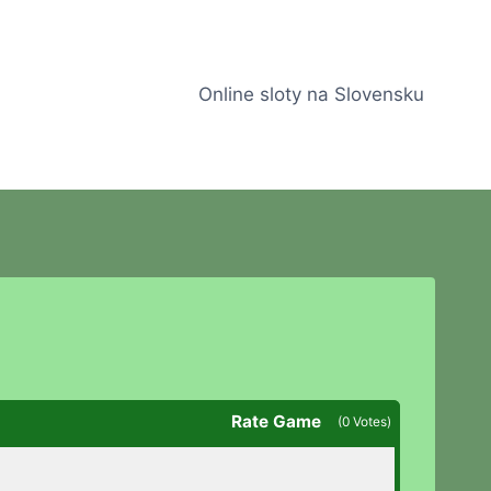
Online sloty na Slovensku
Rate Game
(
0
Votes)