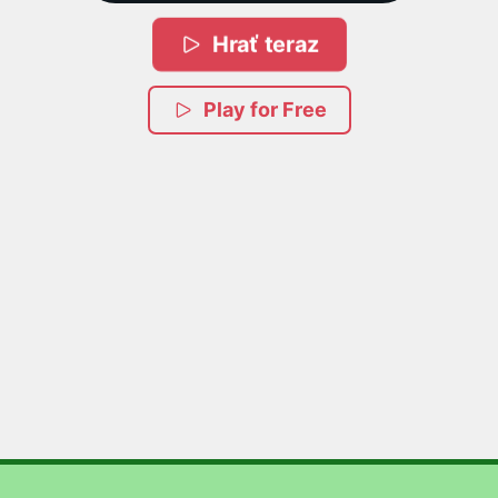
Hrať teraz
Play for Free