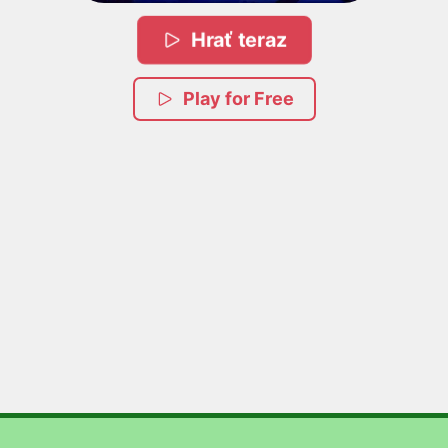
Hrať teraz
Play for Free