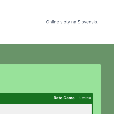
Online sloty na Slovensku
Rate Game
(
0
Votes)